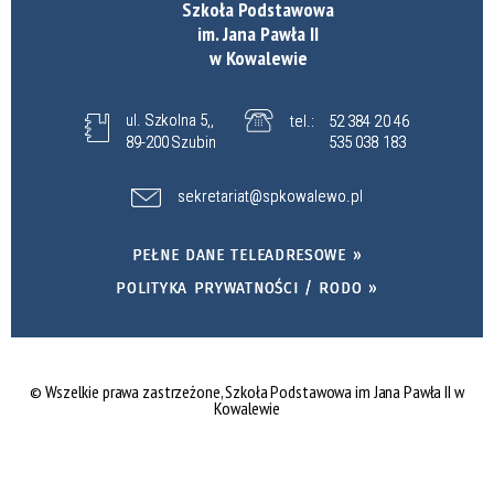
Szkoła Podstawowa
im. Jana Pawła II
w Kowalewie
ul. Szkolna 5,,
tel.:
52 384 20 46
89-200 Szubin
535 038 183
sekretariat@spkowalewo.pl
PEŁNE DANE TELEADRESOWE »
POLITYKA PRYWATNOŚCI / RODO »
© Wszelkie prawa zastrzeżone, Szkoła Podstawowa im Jana Pawła II w
Kowalewie