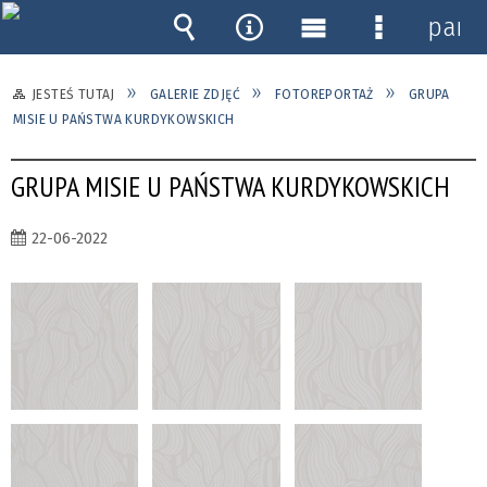
pane
Wyszukiwarka
Narzędzia
Menu
Menu
główne
szczegóło
JESTEŚ TUTAJ
GALERIE ZDJĘĆ
FOTOREPORTAŻ
GRUPA
MISIE U PAŃSTWA KURDYKOWSKICH
GRUPA MISIE U PAŃSTWA KURDYKOWSKICH
22-06-2022